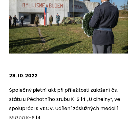
28. 10. 2022
Společný pietní akt při příležitosti založení čs.
státu u Pěchotního srubu K-S 14 „U cihelny“, ve
spolupráci s VKCV. Udílení záslužných medailí
Muzea K-S 14.