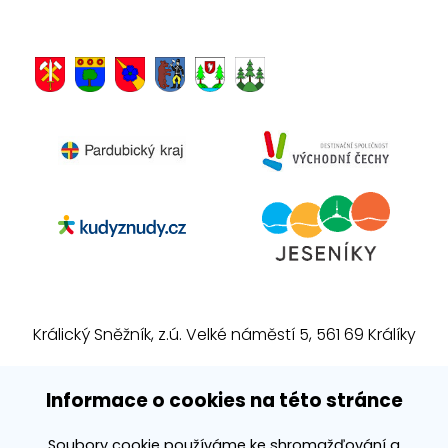
Králický Sněžník, z.ú. Velké náměstí 5, 561 69 Králíky
E-mail:
info@kralickysneznik.net
Informace o cookies na této stránce
www.kralickysneznik.net
Soubory cookie používáme ke shromažďování a