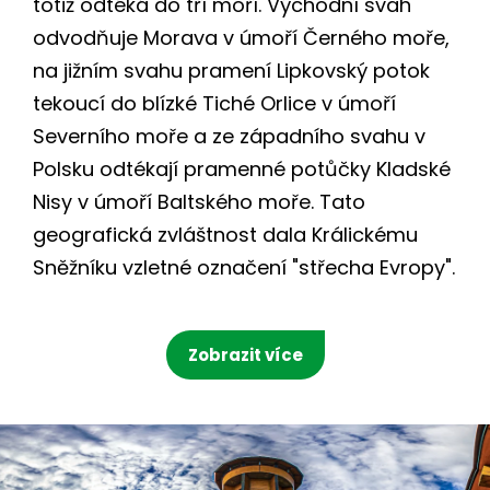
totiž odtéká do tří moří. Východní svah
odvodňuje Morava v úmoří Černého moře,
na jižním svahu pramení Lipkovský potok
tekoucí do blízké Tiché Orlice v úmoří
Severního moře a ze západního svahu v
Polsku odtékají pramenné potůčky Kladské
Nisy v úmoří Baltského moře. Tato
geografická zvláštnost dala Králickému
Sněžníku vzletné označení "střecha Evropy".
Zobrazit více