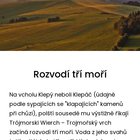
Rozvodí tří moří
Na vcholu Klepý neboli Klepáč (údajně
podle sypajících se "klapajících" kamenů
při chůzi), polští sousedé mu výstižně říkají
Trójmorski Wierch – Trojmořský vrch
začíná rozvodí tří moří. Voda z jeho svahů