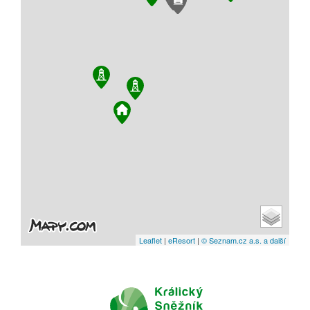
Leaflet
|
eResort
|
© Seznam.cz a.s. a další