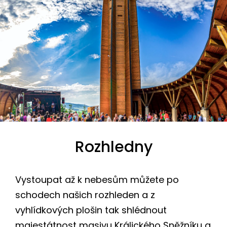
Rozhledny
Vystoupat až k nebesům můžete po
schodech našich rozhleden a z
vyhlídkových plošin tak shlédnout
majestátnost masivu Králického Sněžníku a