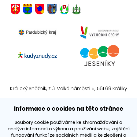
Králický Sněžník, z.ú. Velké náměstí 5, 561 69 Králíky
E-mail:
info@kralickysneznik.net
Informace o cookies na této stránce
www.kralickysneznik.net
Soubory cookie používáme ke shromažďování a
analýze informací o výkonu a používání webu, zajištění
3k platforma
fungování funkcí ze sociálních médií a ke zlepšení a