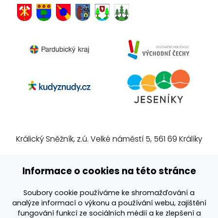
Králický Sněžník, z.ú. Velké náměstí 5, 561 69 Králíky
E-mail:
info@kralickysneznik.net
Informace o cookies na této stránce
www.kralickysneznik.net
Soubory cookie používáme ke shromažďování a
analýze informací o výkonu a používání webu, zajištění
3k platforma
fungování funkcí ze sociálních médií a ke zlepšení a