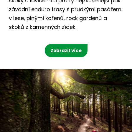
skoky a lavicemi a pro ty nejzkušenější pak
závodní enduro trasy s prudkými pasážemi
v lese, plnými kořenů, rock gardenů a
skoků z kamenných zídek.
Zobrazit více