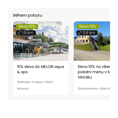
Během pobytu
Sleva 10%
Sleva 10%
1.9 km
0.6 km
10% sleva do MELORI aqua
Sleva 10% na víkendo
& spa
polední menu v baru 
Větráku
Wellness a aqua • Dolní
Morava
Gastronomie • Dolní Mora