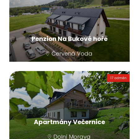
Penzion Na Bukové hoře
Červená Voda
Penzion nabízí několik samostatných
apartmánů, které jsou vhodné jak pro rodiny
17 odměn
s dětmi, tak strávenou dovolenou s přáteli.
Samostatný vchod, dostatečný prostor a
skutečně komfortní podlahové vytápění, to
jsou jen malé střípky vašeho ubytování.
Nechybí Wi-Fi připojení a televize, vlastní
sociální zařízení a současně sauna.
Apartmány Večernice
Kompletně vybavená kuchyně s jídelním
stolem vytváří velmi příjemné zázemí.
Dolní Morava