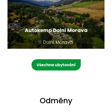
nabízí klidné ubytování uprostřed horské
přírody s výhledem na Králický masiv, Orlické
hory i Jeseníky.
Autokemp Dolní Morava
Dolní Morava
Střed obce v dochozí vzdálenosti všech
atrakcí Resortu Dolní Morava, v
Všechna ubytování
bezprostřední blízkosti řeky Moravy.
Odměny