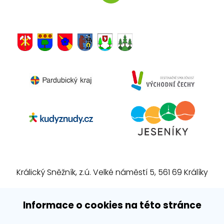
Králický Sněžník, z.ú. Velké náměstí 5, 561 69 Králíky
E-mail:
info@kralickysneznik.net
Informace o cookies na této stránce
www.kralickysneznik.net