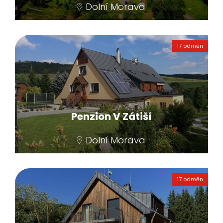
Dolní Morava
Střed obce v dochozí vzdálenosti všech
atrakcí Resortu Dolní Morava, v
17 odměn
bezprostřední blízkosti řeky Moravy.
Penzion V Zátiší
Dolní Morava
Klidná část obce Dolní Morava, vzdálená 1
km od všech atrakcí Resortu Dolní Morava.
17 odměn