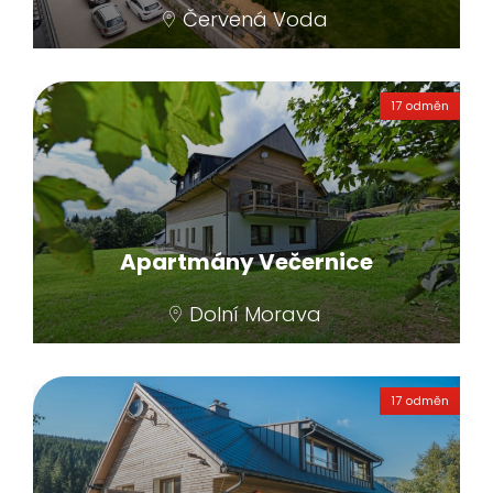
Červená Voda
Penzion nabízí několik samostatných
apartmánů, které jsou vhodné jak pro rodiny
17 odměn
s dětmi, tak strávenou dovolenou s přáteli.
Samostatný vchod, dostatečný prostor a
skutečně komfortní podlahové vytápění, to
jsou jen malé střípky vašeho ubytování.
Nechybí Wi-Fi připojení a televize, vlastní
sociální zařízení a současně sauna.
Apartmány Večernice
Kompletně vybavená kuchyně s jídelním
stolem vytváří velmi příjemné zázemí.
Dolní Morava
Klidné ubytování uprostřed přírody a lesů,
přitom nedaleko od aktivit, které Dolní
17 odměn
Morava nabízí (asi 500 metrů od areálu U
Slona). Na louce u apartmánů se prochází
ovečky a jsou zde nádherné výhledy na