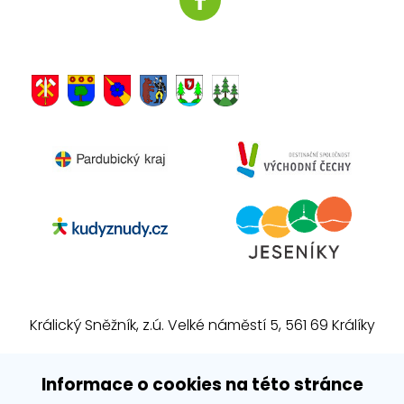
Suchého vrchu se nachází část
Československého opevnění 1935-1938.
Dělostřelecká tvrz Bouda je v současné
době největším muzeem Československého
stálého opevnění na území České republiky.
Králický Sněžník, z.ú. Velké náměstí 5, 561 69 Králíky
E-mail:
info@kralickysneznik.net
Informace o cookies na této stránce
www.kralickysneznik.net