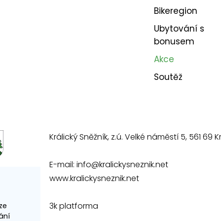
Bikeregion
Ubytování s
bonusem
Akce
Soutěž
Králický Sněžník, z.ú. Velké náměstí 5, 561 69 Kr
E-mail:
info@kralickysneznik.net
www.kralickysneznik.net
3k platforma
ze
ání