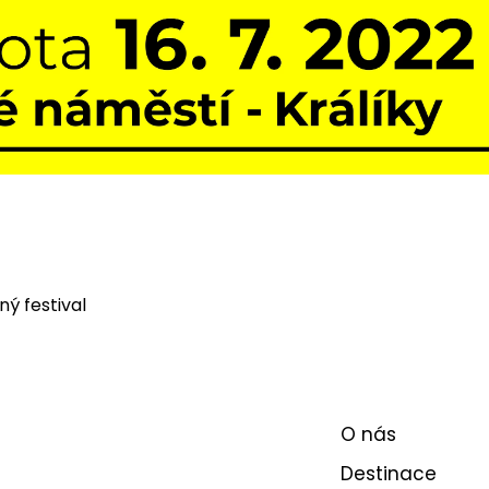
ný festival
O nás
Destinace