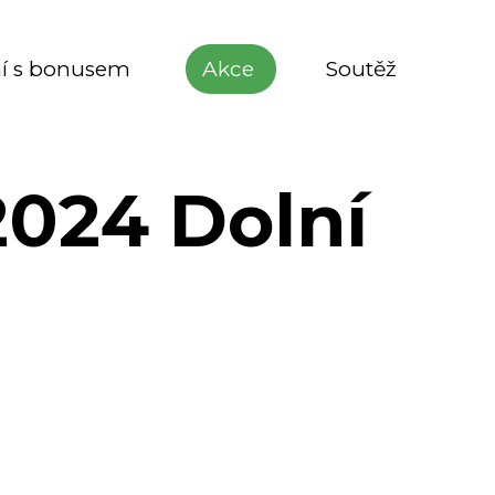
í s bonusem
Akce
Soutěž
024 Dolní