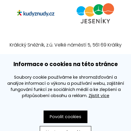
Králický Sněžník, z.ú. Velké náměstí 5, 561 69 Králíky
E-mail:
info@kralickysneznik.net
Informace o cookies na této stránce
www.kralickysneznik.net
Soubory cookie používáme ke shromažďování a
analýze informací o výkonu a používání webu, zajištění
3k platforma
fungování funkcí ze sociálních médií a ke zlepšení a
přizpůsobení obsahu a reklam.
Zjistit více
Povolit cookies