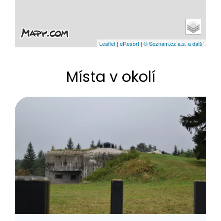
Leaflet
|
eResort
|
© Seznam.cz a.s. a další
Místa v okolí