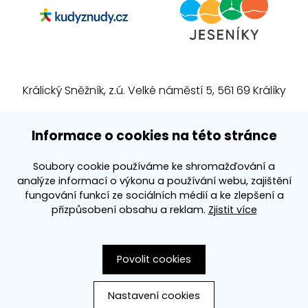
Králický Sněžník, z.ú. Velké náměstí 5, 561 69 Králíky
E-mail:
info@kralickysneznik.net
Informace o cookies na této stránce
www.kralickysneznik.net
Soubory cookie používáme ke shromažďování a
analýze informací o výkonu a používání webu, zajištění
3k platforma
fungování funkcí ze sociálních médií a ke zlepšení a
přizpůsobení obsahu a reklam.
Zjistit více
Povolit cookies
Nastavení cookies
Vytvořila společnost
PS Works s. r. o.