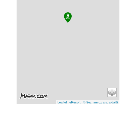
Leaflet
|
eResort
|
© Seznam.cz a.s. a další