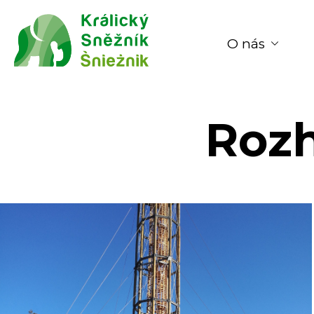
O nás
Rozh