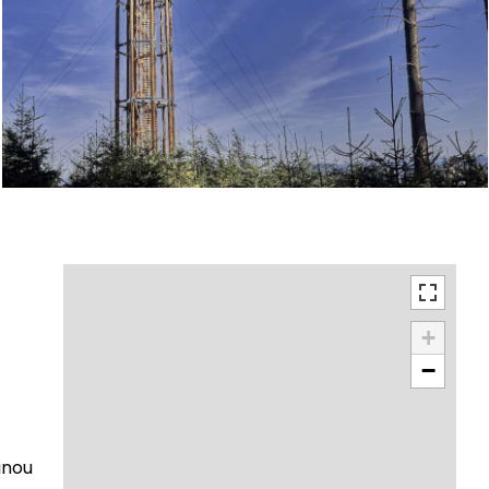
+
−
inou