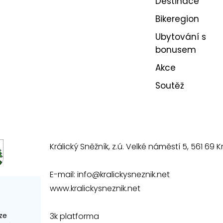
Destinace
Bikeregion
Ubytování s
bonusem
Akce
Soutěž
Králický Sněžník, z.ú. Velké náměstí 5, 561 69 Kr
E-mail:
info@kralickysneznik.net
www.kralickysneznik.net
3k platforma
ze