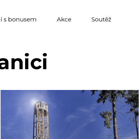
í s bonusem
Akce
Soutěž
anici