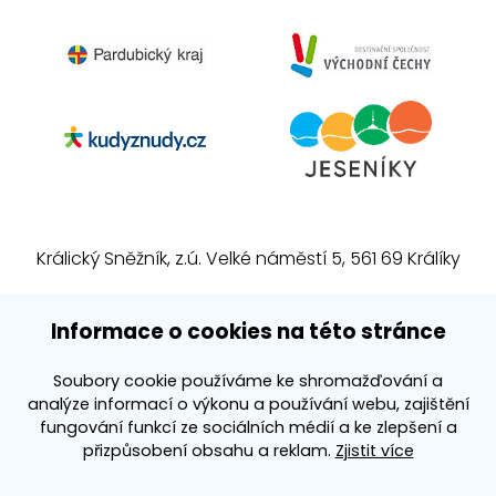
Králický Sněžník, z.ú. Velké náměstí 5, 561 69 Králíky
E-mail:
info@kralickysneznik.net
Informace o cookies na této stránce
www.kralickysneznik.net
Soubory cookie používáme ke shromažďování a
analýze informací o výkonu a používání webu, zajištění
3k platforma
fungování funkcí ze sociálních médií a ke zlepšení a
přizpůsobení obsahu a reklam.
Zjistit více