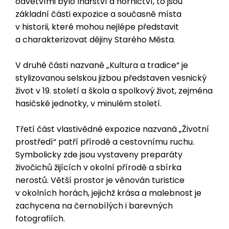
odvětvími bylo lnářství a hornictví, to jsou
základní části expozice a současně místa
v historii, které mohou nejlépe představit
a charakterizovat dějiny Starého Města.
V druhé části nazvané „Kultura a tradice“ je
stylizovanou selskou jizbou představen vesnický
život v 19. století a škola a spolkový život, zejména
hasičské jednotky, v minulém století.
Třetí část vlastivědné expozice nazvaná „Životní
prostředí“ patří přírodě a cestovnímu ruchu.
Symbolicky zde jsou vystaveny preparáty
živočichů žijících v okolní přírodě a sbírka
nerostů. Větší prostor je věnován turistice
v okolních horách, jejichž krása a malebnost je
zachycena na černobílých i barevných
fotografiích.