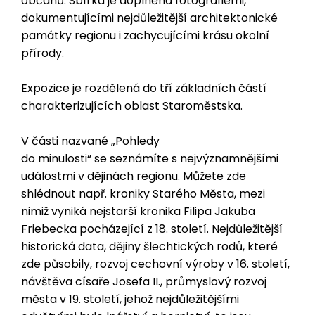
občanů. Sbírka je doplněna fotografiemi,
dokumentujícími nejdůležitější architektonické
památky regionu i zachycujícími krásu okolní
přírody.
Expozice je rozdělená do tří základních částí
charakterizujících oblast Staroměstska.
V části nazvané „Pohledy
do minulosti“ se seznámíte s nejvýznamnějšími
událostmi v dějinách regionu. Můžete zde
shlédnout např. kroniky Starého Města, mezi
nimiž vyniká nejstarší kronika Filipa Jakuba
Friebecka pocházející z 18. století. Nejdůležitější
historická data, dějiny šlechtických rodů, které
zde působily, rozvoj cechovní výroby v 16. století,
návštěva císaře Josefa II., průmyslový rozvoj
města v 19. století, jehož nejdůležitějšími