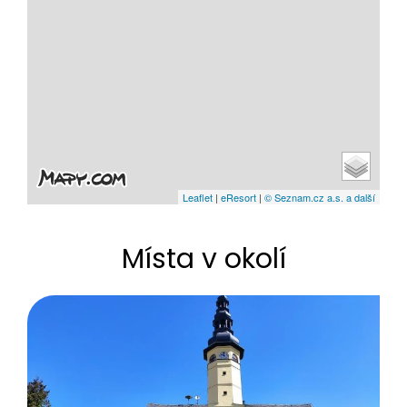
Leaflet
|
eResort
|
© Seznam.cz a.s. a další
Místa v okolí