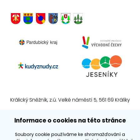
Králický Sněžník, z.ú. Velké náměstí 5, 561 69 Králíky
E-mail:
info@kralickysneznik.net
Informace o cookies na této stránce
www.kralickysneznik.net
Soubory cookie používáme ke shromažďování a