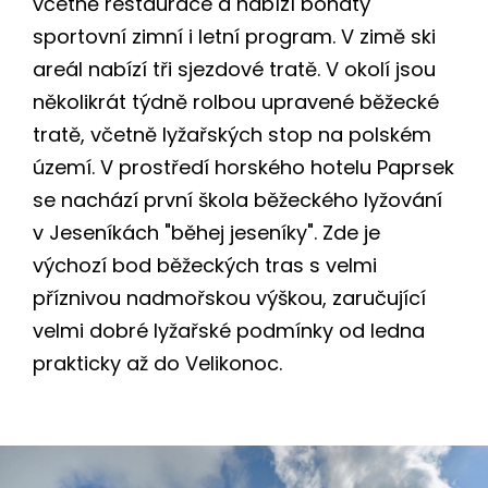
včetně restaurace a nabízí bohatý
sportovní zimní i letní program. V zimě ski
areál nabízí tři sjezdové tratě. V okolí jsou
několikrát týdně rolbou upravené běžecké
tratě, včetně lyžařských stop na polském
území. V prostředí horského hotelu Paprsek
se nachází první škola běžeckého lyžování
v Jeseníkách "běhej jeseníky". Zde je
výchozí bod běžeckých tras s velmi
příznivou nadmořskou výškou, zaručující
velmi dobré lyžařské podmínky od ledna
prakticky až do Velikonoc.