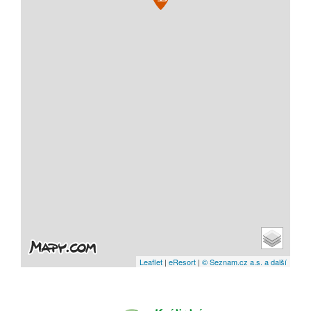
Leaflet
|
eResort
|
© Seznam.cz a.s. a další