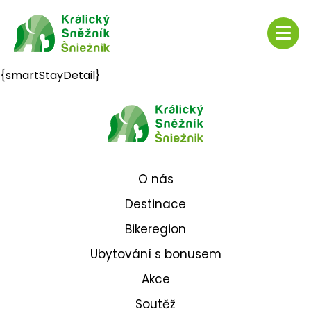
{smartStayDetail}
O nás
Destinace
Bikeregion
Ubytování s bonusem
Akce
Soutěž