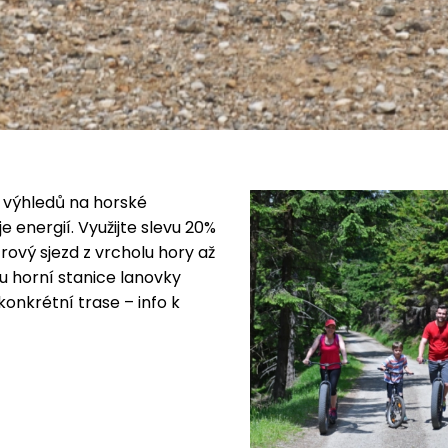
 výhledů na horské
 energií. Využijte slevu 20%
rový sjezd z vrcholu hory až
 u horní stanice lanovky
onkrétní trase – info k