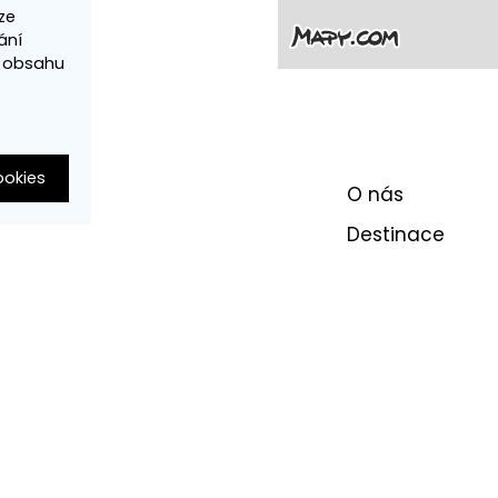
ze
ání
í obsahu
ookies
O nás
Destinace
Bikeregion
Ubytování s
bonusem
Akce
Soutěž