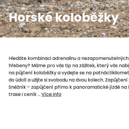
Horské koloběžky
Hledáte kombinaci adrenalinu a nezapomenutelných
hřebeny? Máme pro vás tip na zážitek, který vás nabije
na půjčení koloběžky a vydejte se na patnáctikilomet
do údolí a užijte si svobodu na dvou kolech. Zapůjčení
Sněžník – zapůjčení přímo k panoramatické jízdě na k
trase i ceník
...
Více info