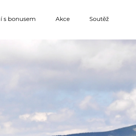
í s bonusem
Akce
Soutěž