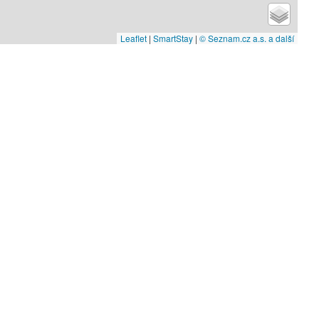
Leaflet
|
SmartStay
|
© Seznam.cz a.s. a další
Kde nás také najdete