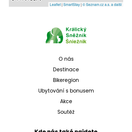
Leaflet
|
SmartStay
|
© Seznam.cz a.s. a další
O nás
Destinace
Bikeregion
Ubytování s bonusem
Akce
Soutěž
Kde nás také najdete