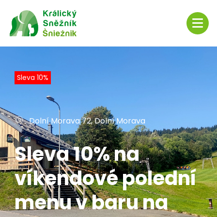
Sleva 10%
Dolní Morava 72, Dolní Morava
Sleva 10% na
víkendové polední
menu v baru na