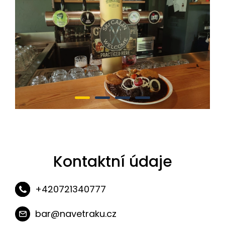
Kontaktní údaje
+420721340777
bar@navetraku.cz