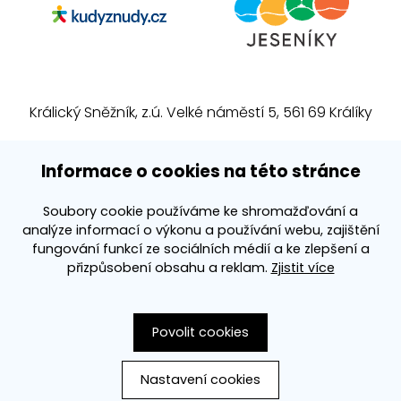
Králický Sněžník, z.ú. Velké náměstí 5, 561 69 Králíky
E-mail:
info@kralickysneznik.net
Informace o cookies na této stránce
www.kralickysneznik.net
Soubory cookie používáme ke shromažďování a
analýze informací o výkonu a používání webu, zajištění
3k platforma
fungování funkcí ze sociálních médií a ke zlepšení a
přizpůsobení obsahu a reklam.
Zjistit více
Povolit cookies
Nastavení cookies
Vytvořila společnost
PS Works s. r. o.