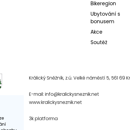
Bikeregion
Ubytování s
bonusem
Akce
Soutěž
Králický Sněžník, z.ú. Velké náměstí 5, 561 69 Kr
E-mail:
info@kralickysneznik.net
www.kralickysneznik.net
3k platforma
ze
ání