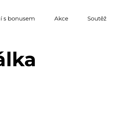
í s bonusem
Akce
Soutěž
álka