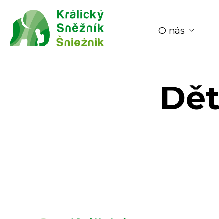
O nás
Dět