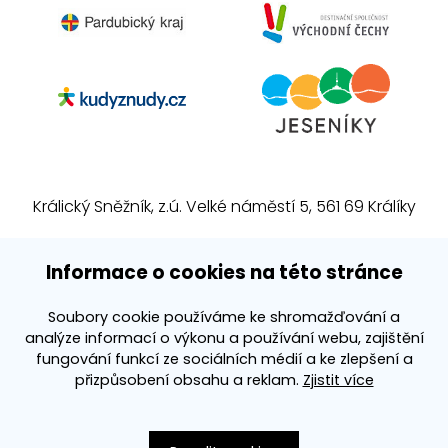
Králický Sněžník, z.ú. Velké náměstí 5, 561 69 Králíky
E-mail:
info@kralickysneznik.net
Informace o cookies na této stránce
www.kralickysneznik.net
Soubory cookie používáme ke shromažďování a
analýze informací o výkonu a používání webu, zajištění
3k platforma
fungování funkcí ze sociálních médií a ke zlepšení a
přizpůsobení obsahu a reklam.
Zjistit více