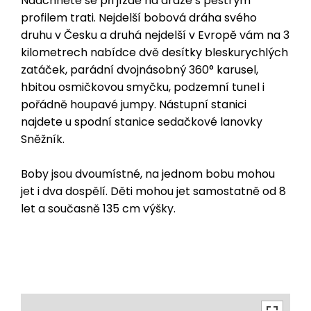
Nadchněte se při jízdě na dráze s pestrým
profilem trati. Nejdelší bobová dráha svého
druhu v Česku a druhá nejdelší v Evropě vám na 3
kilometrech nabídce dvě desítky bleskurychlých
zatáček, parádní dvojnásobný 360° karusel,
hbitou osmičkovou smyčku, podzemní tunel i
pořádně houpavé jumpy. Nástupní stanici
najdete u spodní stanice sedačkové lanovky
Sněžník.
Boby jsou dvoumístné, na jednom bobu mohou
jet i dva dospělí. Děti mohou jet samostatně od 8
let a současně 135 cm výšky.