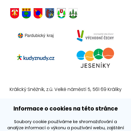
Králický Sněžník, z.ú. Velké náměstí 5, 561 69 Králíky
E-mail:
info@kralickysneznik.net
Informace o cookies na této stránce
www.kralickysneznik.net
Soubory cookie používáme ke shromažďování a
analýze informací o výkonu a používání webu, zajištění
3k platforma