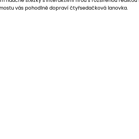
m naučné stezky s interaktivní hrou s rozšířenou realitou
 mostu vás pohodlně dopraví čtyřsedačková lanovka.