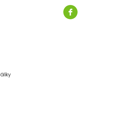
álíky