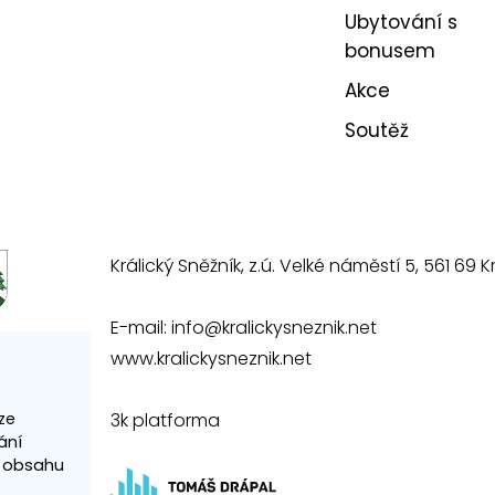
Ubytování s
bonusem
Akce
Soutěž
Králický Sněžník, z.ú. Velké náměstí 5, 561 69 Kr
E-mail:
info@kralickysneznik.net
www.kralickysneznik.net
3k platforma
ze
ání
í obsahu