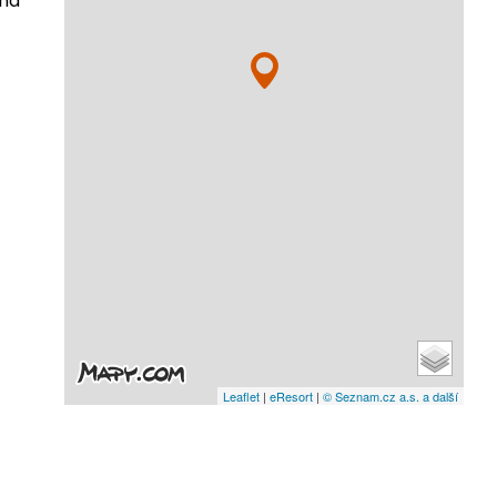
 na
Leaflet
|
eResort
|
© Seznam.cz a.s. a další