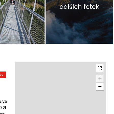
dalších fotek
kce
+
−
e ve
721