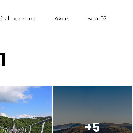
í s bonusem
Akce
Soutěž
1
+5