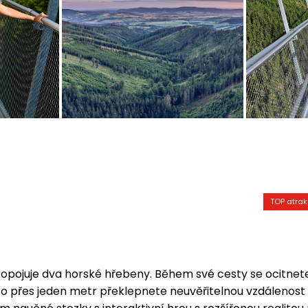
TOP atra
propojuje dva horské hřebeny. Během své cesty se ocitnet
co přes jeden metr překlepnete neuvěřitelnou vzdálenost 