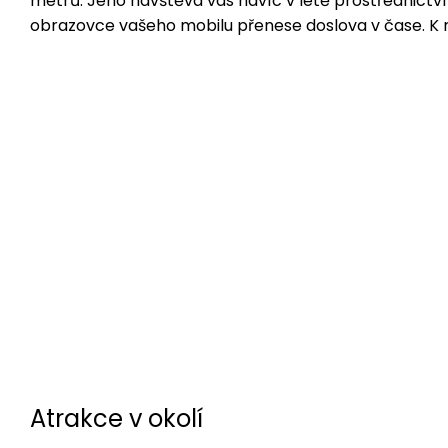
metrů. Jeho návštěva vás navíc v létě prostřednictví
obrazovce vašeho mobilu přenese doslova v čase. K
Atrakce v okolí