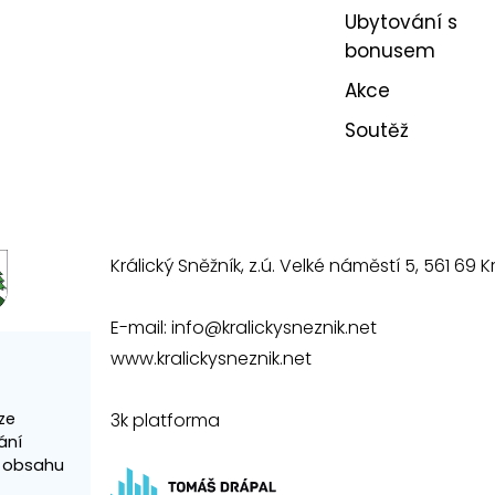
Ubytování s
bonusem
Akce
Soutěž
Králický Sněžník, z.ú. Velké náměstí 5, 561 69 Kr
E-mail:
info@kralickysneznik.net
www.kralickysneznik.net
3k platforma
ze
ání
í obsahu