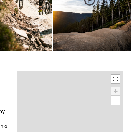
+
−
ený
ch a