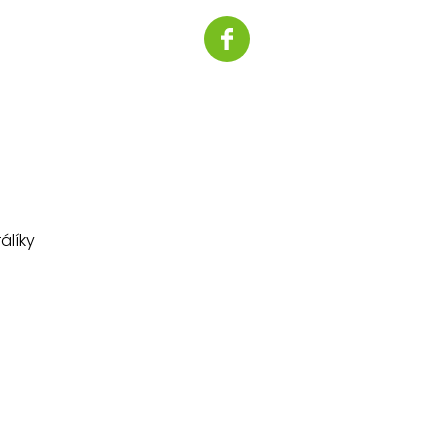
álíky