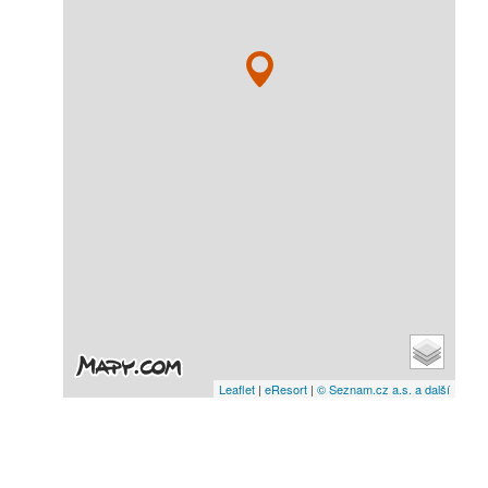
Leaflet
|
eResort
|
© Seznam.cz a.s. a další