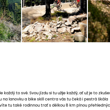
každý to své. Svou jízdu si tu užije každý, ať už je to zkuš
 lanovku a bike skill centra vás tu čeká i pestrá škála
víte tu také rodinnou trať s délkou 8 km plnou přehledný