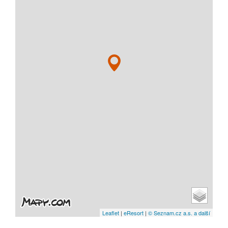
Leaflet
|
eResort
|
© Seznam.cz a.s. a další