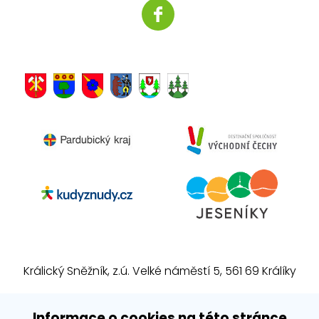
Králický Sněžník, z.ú. Velké náměstí 5, 561 69 Králíky
E-mail:
info@kralickysneznik.net
Informace o cookies na této stránce