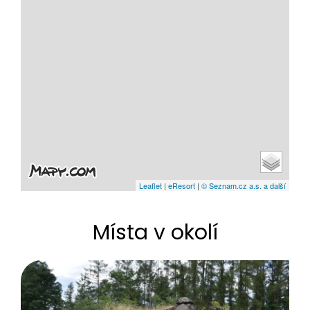
Leaflet
|
eResort
|
© Seznam.cz a.s. a další
Místa v okolí