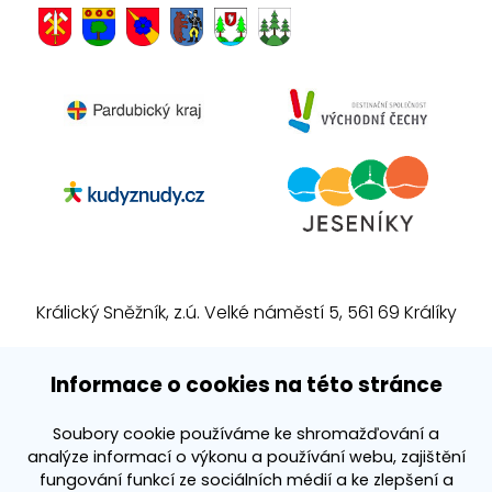
Králický Sněžník, z.ú. Velké náměstí 5, 561 69 Králíky
E-mail:
info@kralickysneznik.net
Informace o cookies na této stránce
www.kralickysneznik.net
Soubory cookie používáme ke shromažďování a
analýze informací o výkonu a používání webu, zajištění
3k platforma
fungování funkcí ze sociálních médií a ke zlepšení a