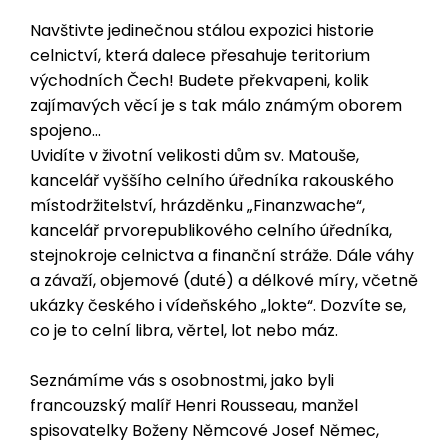
Navštivte jedinečnou stálou expozici historie
celnictví, která dalece přesahuje teritorium
východních Čech! Budete překvapeni, kolik
zajímavých věcí je s tak málo známým oborem
spojeno...
Uvidíte v životní velikosti dům sv. Matouše,
kancelář vyššího celního úředníka rakouského
místodržitelství, hrázděnku „Finanzwache“,
kancelář prvorepublikového celního úředníka,
stejnokroje celnictva a finanční stráže. Dále váhy
a závaží, objemové (duté) a délkové míry, včetně
ukázky českého i vídeňského „lokte“. Dozvíte se,
co je to celní libra, věrtel, lot nebo máz.
Seznámíme vás s osobnostmi, jako byli
francouzský malíř Henri Rousseau, manžel
spisovatelky Boženy Němcové Josef Němec,