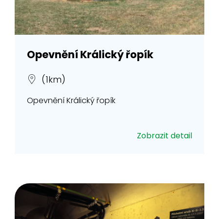
Opevnění Králický řopík
(1km)
Opevnění Králický řopík
Zobrazit detail