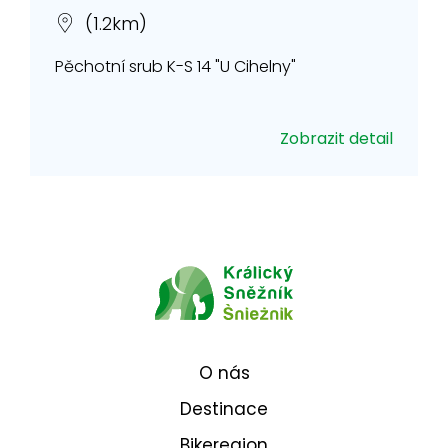
(1.2km)
Pěchotní srub K-S 14 "U Cihelny"
Zobrazit detail
O nás
Destinace
Bikeregion