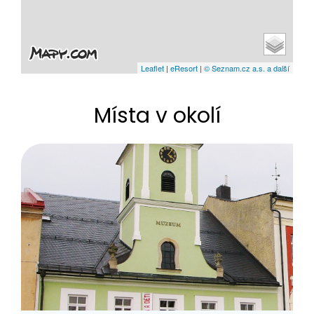
Leaflet
|
eResort
|
© Seznam.cz a.s. a další
Místa v okolí