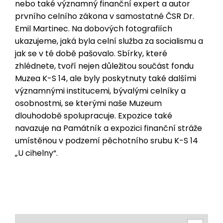
nebo také významný finanční expert a autor
prvního celního zákona v samostatné ČSR Dr.
Emil Martinec. Na dobových fotografiích
ukazujeme, jaká byla celní služba za socialismu a
jak se v té době pašovalo. Sbírky, které
zhlédnete, tvoří nejen důležitou součást fondu
Muzea K-S 14, ale byly poskytnuty také dalšími
významnými institucemi, bývalými celníky a
osobnostmi, se kterými naše Muzeum
dlouhodobě spolupracuje. Expozice také
navazuje na Památník a expozici finanční stráže
umístěnou v podzemí pěchotního srubu K-S 14
„U cihelny“.