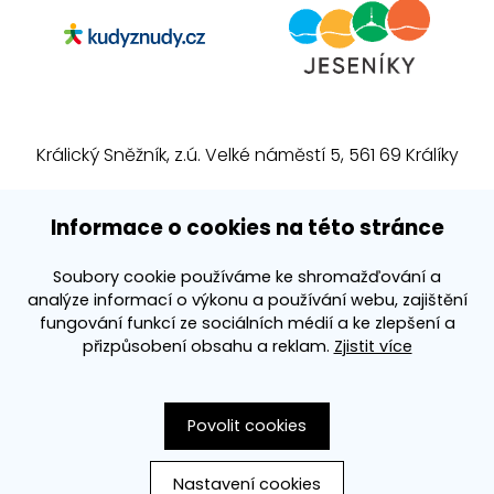
Králický Sněžník, z.ú. Velké náměstí 5, 561 69 Králíky
E-mail:
info@kralickysneznik.net
Informace o cookies na této stránce
www.kralickysneznik.net
Soubory cookie používáme ke shromažďování a
analýze informací o výkonu a používání webu, zajištění
3k platforma
fungování funkcí ze sociálních médií a ke zlepšení a
přizpůsobení obsahu a reklam.
Zjistit více
Povolit cookies
Nastavení cookies
Vytvořila společnost
PS Works s. r. o.