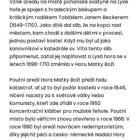
Vznik areálu na místě pohanské svatyně na Lysé
hoře je spojen s hradeckým biskupem a
králickým rodákem Tobiášem Janem Beckerem
(1649-1710). Jako dítě dal slib, že na kopci nad
městem, kam chodil s dalšími dětmi v procesí,
jednou postaví kostel. Když mu byl už jako
kanovníkovi v katedrále sv. Víta tento slib
připomenut, začal jej naplňovat a Lysá hora se v
letech 1696-1710 změnila v Horu Matky Boží.
Poutní areál Hora Matky Boží přežil řadu
katastrof, ať už to byl požár kostela v roce 1846,
ničení nacisty za II. světové války nebo
komunisty, kteří zde zřídili v roce 1950
koncentrační klášter pro mužské řehole. Poutní
místo bylo věřícím znovu otevřeno v roce 1968. V
roce 1990 byl areál navrácen redemptoristům,
díky jejichž péči a česko-německé Nadaci Hory