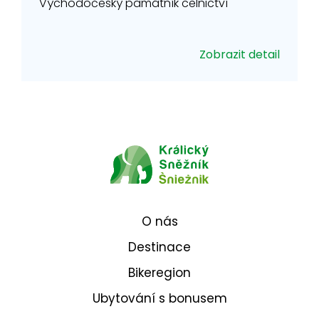
Východočeský památník celnictví
Zobrazit detail
O nás
Destinace
Bikeregion
Ubytování s bonusem