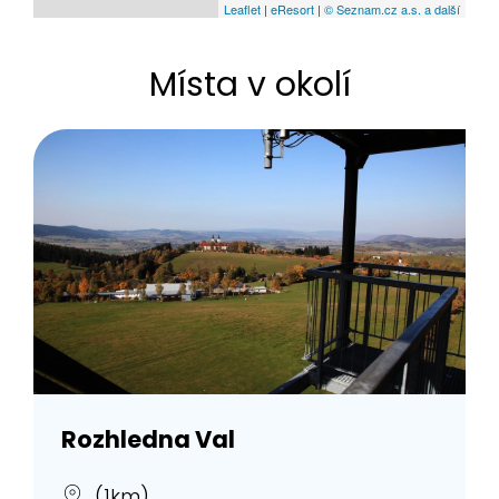
Leaflet
|
eResort
|
© Seznam.cz a.s. a další
Místa v okolí
Rozhledna Val
(1km)