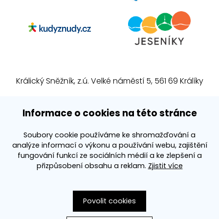
Králický Sněžník, z.ú. Velké náměstí 5, 561 69 Králíky
E-mail:
info@kralickysneznik.net
Informace o cookies na této stránce
www.kralickysneznik.net
Soubory cookie používáme ke shromažďování a
analýze informací o výkonu a používání webu, zajištění
3k platforma
fungování funkcí ze sociálních médií a ke zlepšení a
přizpůsobení obsahu a reklam.
Zjistit více
Povolit cookies