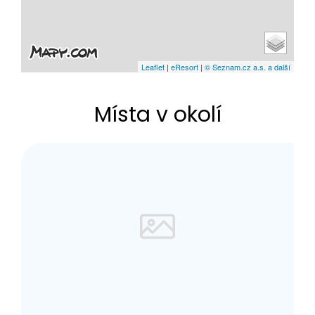
Leaflet
|
eResort
|
© Seznam.cz a.s. a další
Místa v okolí