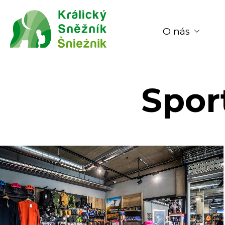
O nás
Spor