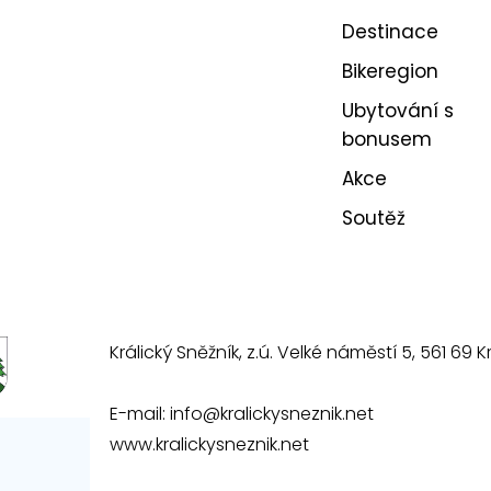
Destinace
Bikeregion
Ubytování s
bonusem
Akce
Soutěž
Králický Sněžník, z.ú. Velké náměstí 5, 561 69 Kr
E-mail:
info@kralickysneznik.net
www.kralickysneznik.net