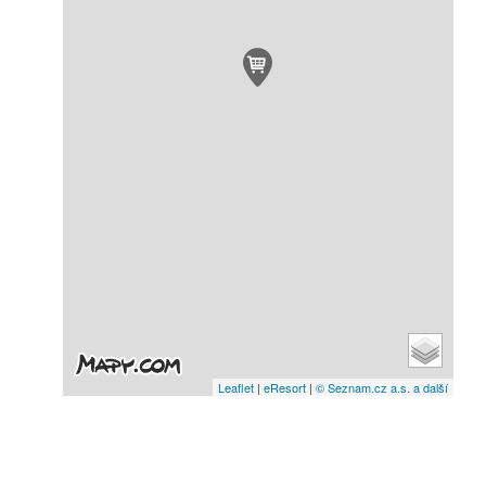
Leaflet
|
eResort
|
© Seznam.cz a.s. a další