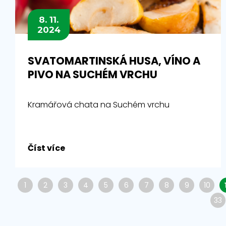
8. 11.
2024
SVATOMARTINSKÁ HUSA, VÍNO A
PIVO NA SUCHÉM VRCHU
Kramářová chata na Suchém vrchu
Číst více
1
2
3
4
5
6
7
8
9
10
33