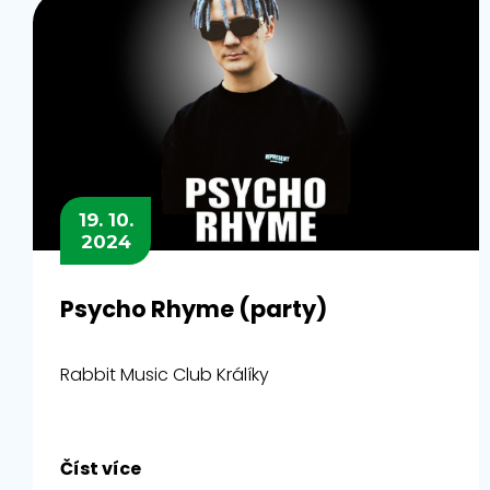
19. 10.
2024
Psycho Rhyme (party)
Rabbit Music Club Králíky
Číst více