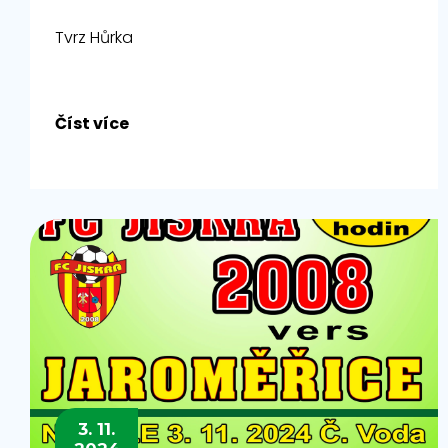
Tvrz Hůrka
Číst více
3. 11.