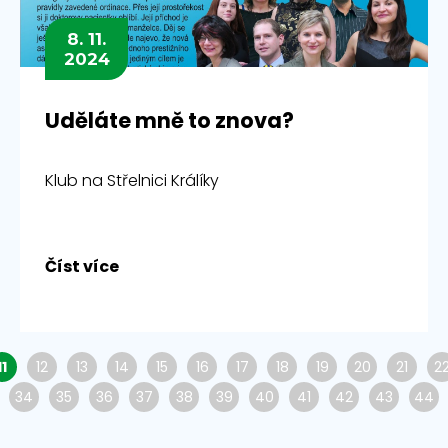
8. 11.
2024
Uděláte mně to znova?
Klub na Střelnici Králíky
Číst více
11
12
13
14
15
16
17
18
19
20
21
2
34
35
36
37
38
39
40
41
42
43
44