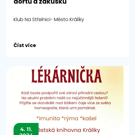
dortů a zákusků
Klub Na Střelnici- Město Králíky
Číst více
4. 11.