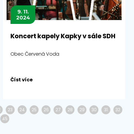
9. 11.
2024
Koncert kapely Kapky v sále SDH
Obec Červená Voda
Číst více
2
23
24
25
26
27
28
29
30
31
32
45