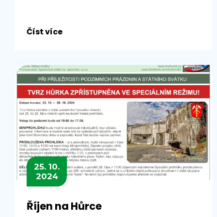
Číst více
25. 10.
2024
Říjen na Hůrce