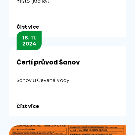
místo (Králíky)
Číst více
18. 11.
2024
Čertí průvod Šanov
Šanov u Čevené Vody
Číst více