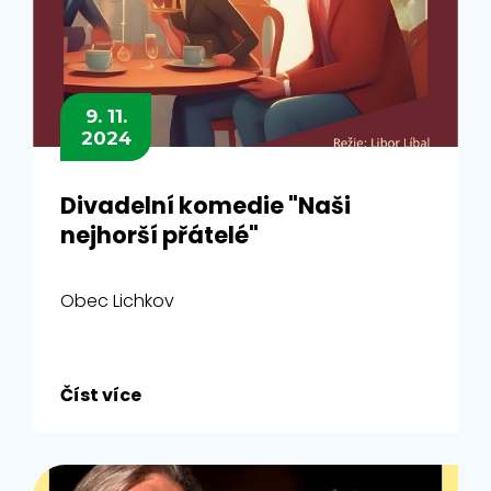
9. 11.
2024
Divadelní komedie "Naši
nejhorší přátelé"
Obec Lichkov
Číst více