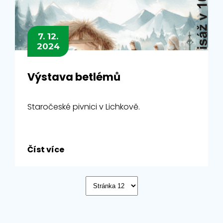
7. 12.
2024
Výstava betlémů
Staročeské pivnici v Lichkově.
Číst více