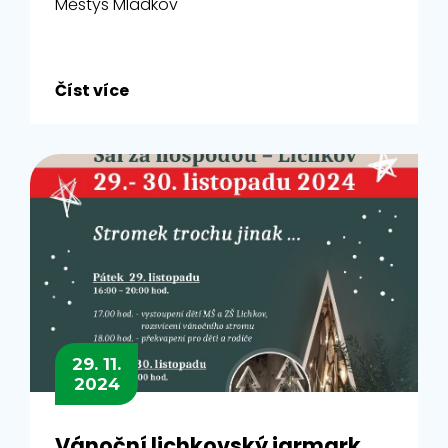
Městys Mladkov
Číst více
29. 11.
2024
Vánoční lichkovský jarmark