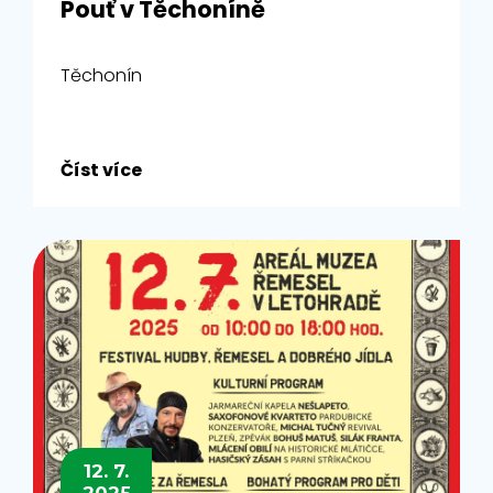
Pouť v Těchoníně
Těchonín
Číst více
12. 7.