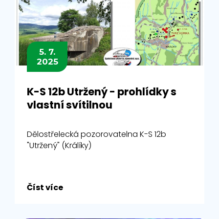
5. 7.
2025
K-S 12b Utržený - prohlídky s
vlastní svítilnou
Dělostřelecká pozorovatelna K-S 12b
"Utržený" (Králíky)
Číst více