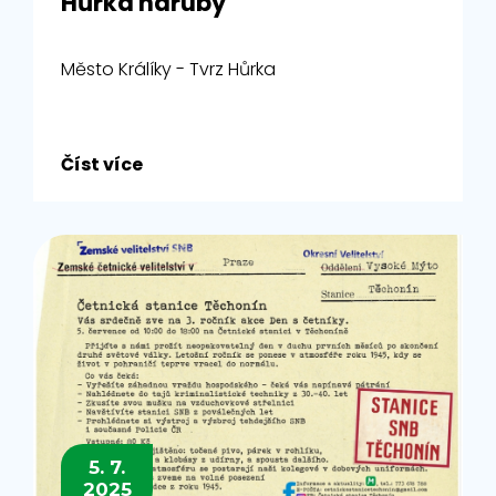
Hůrka naruby
Město Králíky - Tvrz Hůrka
Číst více
5. 7.
2025