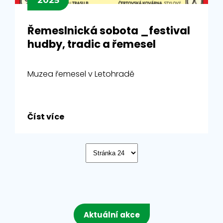
2025
Řemeslnická sobota _festival
hudby, tradic a řemesel
Muzea řemesel v Letohradě
Číst více
Aktuální akce