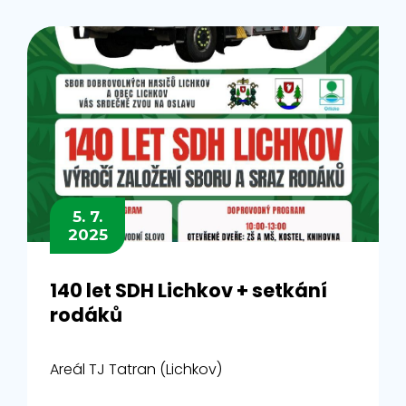
5. 7.
2025
140 let SDH Lichkov + setkání
rodáků
Areál TJ Tatran (Lichkov)