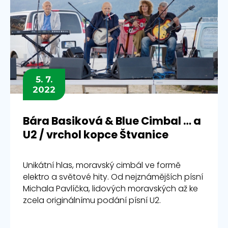
5. 7.
2022
Bára Basiková & Blue Cimbal … a
U2 / vrchol kopce Štvanice
Unikátní hlas, moravský cimbál ve formě
elektro a světové hity. Od nejznámějších písní
Michala Pavlíčka, lidových moravských až ke
zcela originálnímu podání písní U2.