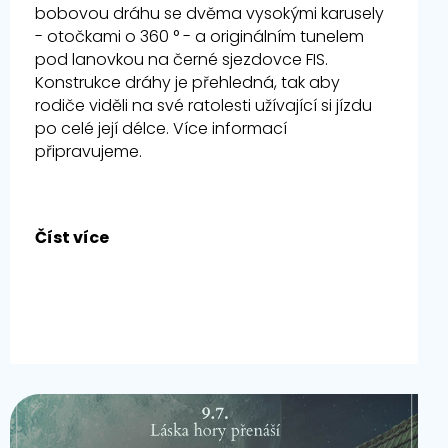
bobovou dráhu se dvěma vysokými karusely
- otočkami o 360 ° - a originálním tunelem
pod lanovkou na černé sjezdovce FIS.
Konstrukce dráhy je přehledná, tak aby
rodiče viděli na své ratolesti užívající si jízdu
po celé její délce. Více informací
připravujeme.
Číst více