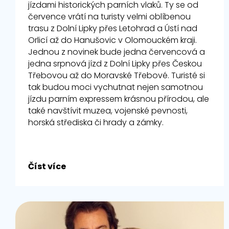
jízdami historických parních vlaků. Ty se od
července vrátí na turisty velmi oblíbenou
trasu z Dolní Lipky přes Letohrad a Ústí nad
Orlicí až do Hanušovic v Olomouckém kraji.
Jednou z novinek bude jedna červencová a
jedna srpnová jízd z Dolní Lipky přes Českou
Třebovou až do Moravské Třebové. Turisté si
tak budou moci vychutnat nejen samotnou
jízdu parním expressem krásnou přírodou, ale
také navštívit muzea, vojenské pevnosti,
horská střediska či hrady a zámky.
Číst více