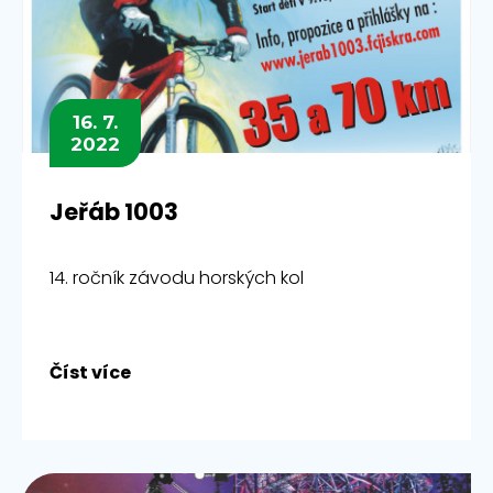
16. 7.
2022
Jeřáb 1003
14. ročník závodu horských kol
Číst více