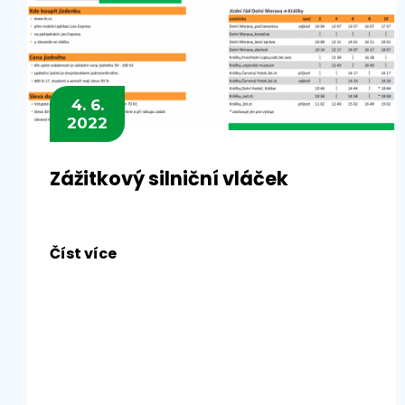
4. 6.
2022
Zážitkový silniční vláček
Číst více