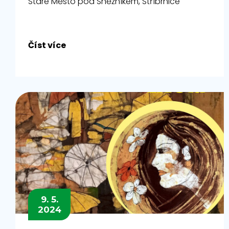
Staré Město pod Sněžníkem, Stříbrnice
Číst více
9. 5.
2024