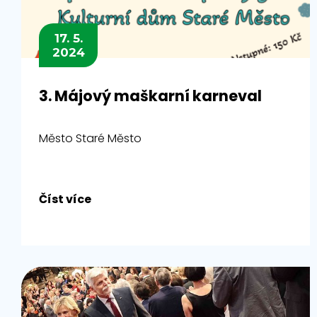
17. 5.
2024
3. Májový maškarní karneval
Město Staré Město
Číst více