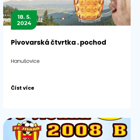
18. 5.
2024
Pivovarská čtvrtka . pochod
Hanušovice
Číst více