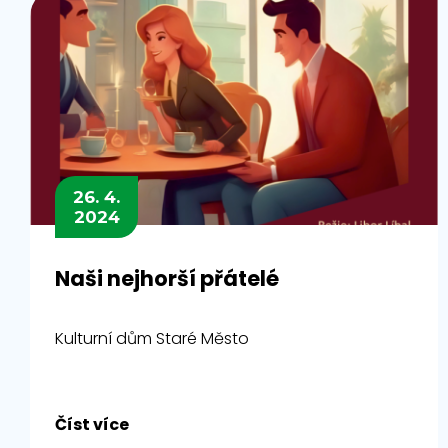
26. 4.
2024
Naši nejhorší přátelé
Kulturní dům Staré Město
Číst více