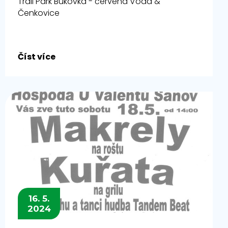
Trail Park Bukovka - červená Voda &
Čenkovice
Číst více
16. 5.
2024