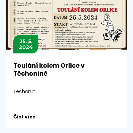
25. 5.
2024
Toulání kolem Orlice v
Těchoníně
Těchonín
Číst více