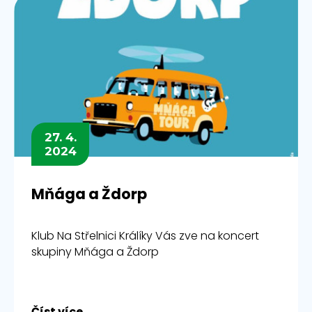
27. 4.
2024
Mňága a Ždorp
Klub Na Střelnici Králíky Vás zve na koncert
skupiny Mňága a Ždorp
Číst více