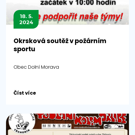
18. 5.
2024
Okrsková soutěž v požárním
sportu
Obec Dolní Morava
Číst více