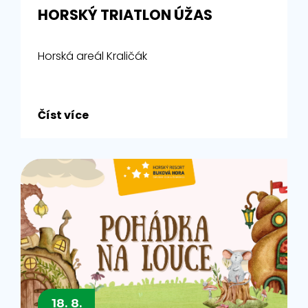
HORSKÝ TRIATLON ÚŽAS
Horská areál Kraličák
Číst více
18. 8.