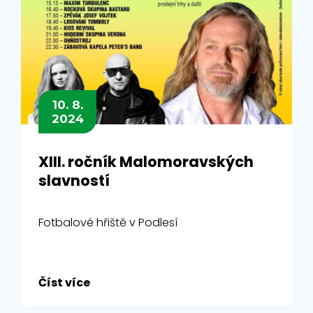
10. 8.
2024
XIII. ročník Malomoravských
slavností
Fotbalové hřiště v Podlesí
Číst více