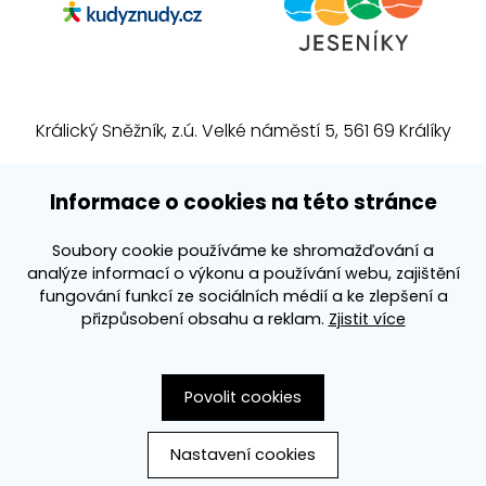
Králický Sněžník, z.ú. Velké náměstí 5, 561 69 Králíky
E-mail:
info@kralickysneznik.net
Informace o cookies na této stránce
www.kralickysneznik.net
Soubory cookie používáme ke shromažďování a
analýze informací o výkonu a používání webu, zajištění
3k platforma
fungování funkcí ze sociálních médií a ke zlepšení a
přizpůsobení obsahu a reklam.
Zjistit více
Povolit cookies
Nastavení cookies
Vytvořila společnost
PS Works s. r. o.