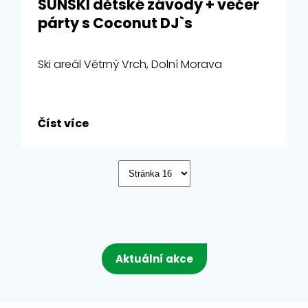
SUNSKI dětské závody + večer
párty s Coconut DJ`s
Ski areál Větrný Vrch, Dolní Morava
Číst více
Aktuální akce