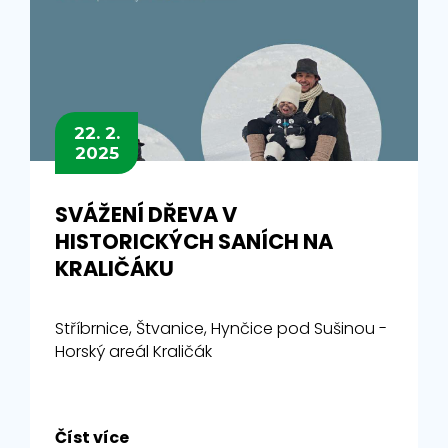
22. 2.
2025
SVÁŽENÍ DŘEVA V
HISTORICKÝCH SANÍCH NA
KRALIČÁKU
Stříbrnice, Štvanice, Hynčice pod Sušinou -
Horský areál Kraličák
Číst více