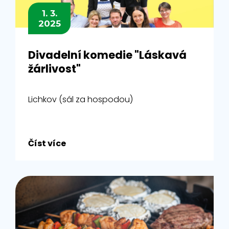
1. 3.
2025
Divadelní komedie "Láskavá
žárlivost"
Lichkov (sál za hospodou)
Číst více