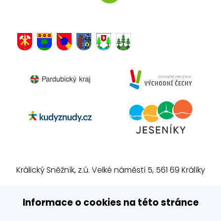
Králický Sněžník, z.ú. Velké náměstí 5, 561 69 Králíky
E-mail:
info@kralickysneznik.net
Informace o cookies na této stránce
www.kralickysneznik.net