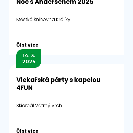
Noc s Andersenem 2025
Městká knihovna Králíky
Číst více
14. 3.
2025
Vlekařská párty s kapelou
4FUN
Skiareál Větrný Vrch
Číst více