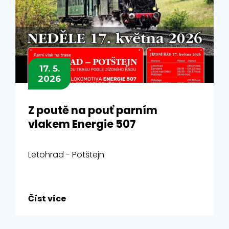
17. 5.
2026
Z poutě na pouť parním
vlakem Energie 507
Letohrad - Potštejn
Číst více