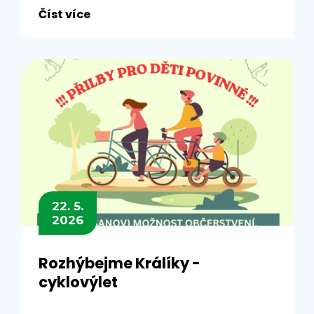
Číst více
22. 5.
2026
Rozhýbejme Králíky -
cyklovýlet