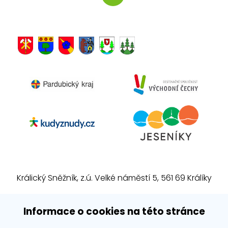
Králický Sněžník, z.ú. Velké náměstí 5, 561 69 Králíky
E-mail:
info@kralickysneznik.net
Informace o cookies na této stránce
www.kralickysneznik.net