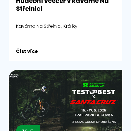
Hudební vcečer v kavárně Na
Střelnici
Kavárna Na Střelnici, Králíky
Číst více