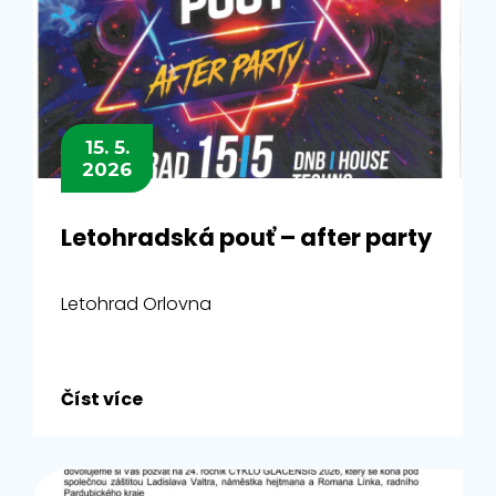
15. 5.
2026
Letohradská pouť – after party
Letohrad Orlovna
Číst více