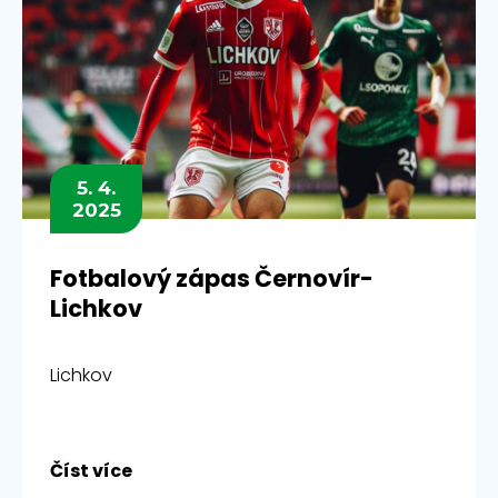
5. 4.
2025
Fotbalový zápas Černovír-
Lichkov
Lichkov
Číst více