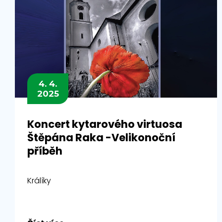
4. 4.
2025
Koncert kytarového virtuosa
Štěpána Raka -Velikonoční
příběh
Králíky