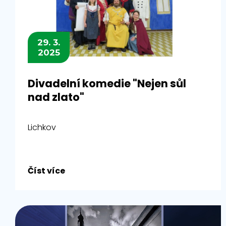
29. 3.
2025
Divadelní komedie "Nejen sůl
nad zlato"
Lichkov
Číst více