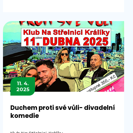
11. 4.
2025
Duchem proti své vůli- divadelní
komedie