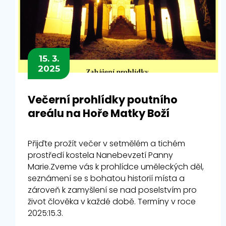
15. 3.
2025
Večerní prohlídky poutního
areálu na Hoře Matky Boží
Přijďte prožít večer v setmělém a tichém
prostředí kostela Nanebevzetí Panny
Marie.Zveme vás k prohlídce uměleckých děl,
seznámení se s bohatou historií místa a
zároveň k zamyšlení se nad poselstvím pro
život člověka v každé době. Termíny v roce
2025:15.3.