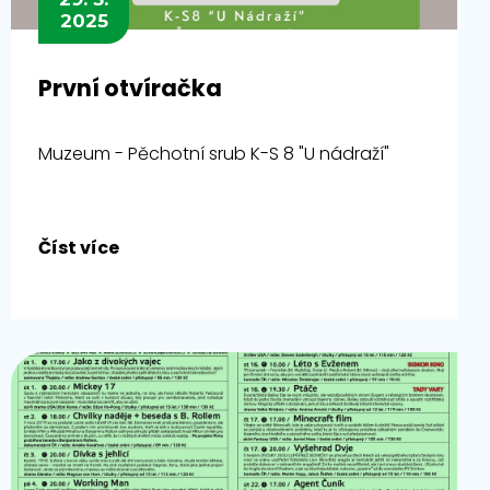
2025
První otvíračka
Muzeum - Pěchotní srub K-S 8 "U nádraží"
Číst více